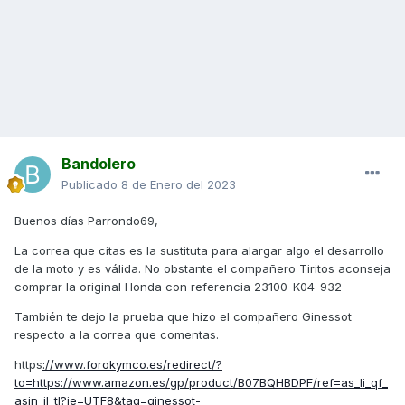
Bandolero
Publicado
8 de Enero del 2023
Buenos días Parrondo69,
La correa que citas es la sustituta para alargar algo el desarrollo
de la moto y es válida. No obstante el compañero Tiritos aconseja
comprar la original Honda con referencia 23100-K04-932
También te dejo la prueba que hizo el compañero Ginessot
respecto a la correa que comentas.
https
://www.forokymco.es/redirect/?
to=https://www.amazon.es/gp/product/B07BQHBDPF/ref=as_li_qf_
asin_il_tl?ie=UTF8&tag=ginessot-