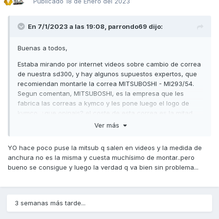
Publicado
18 de Enero del 2023
En 7/1/2023 a las 19:08,
parrondo69
dijo:
Buenas a todos,
Estaba mirando por internet videos sobre cambio de correa
de nuestra sd300, y hay algunos supuestos expertos, que
recomiendan montarle la correa MITSUBOSHI - MI293/54.
Segun comentan, MITSUBOSHI, es la empresa que les
fabrica las correas a kymco y les pone luego el logo de
kymco. ¿que opinais? el coste de esta correa es la mitad
que la de kymco que hasta ahora yo le he montado siempre
Ver más
Gracias por vuestros comentarios
YO hace poco puse la mitsub q salen en videos y la medida de
anchura no es la misma y cuesta muchísimo de montar..pero
bueno se consigue y luego la verdad q va bien sin problema...
3 semanas más tarde...