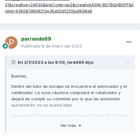
21&creative=24630&linkCode=as2&creativeASIN=B07BQHBDPF&li
nkId=936087d909213e36a50df255ba1698a9
parrondo69
Publicado
8 de Enero del 2023
En 2/1/2023 a las 8:09,
lord486
dijo:
Buenas,
Dentro del tubo de escape se encuentra el silenciador y el
catalizador. La sosa cáustica colapsará el catalizador y
dejará de cumplir su cometido por lo que las emisiones
aumentarán; no es buena idea.
Lo que estás haciendo hasta ahora es lo correcto. Si no es
suficiente, lo mejor es que la lleves al taller oficial y revisen
Ver más
si está correctamente ajustada.
Aunque nunca lo he oído para motos, hay procesos de