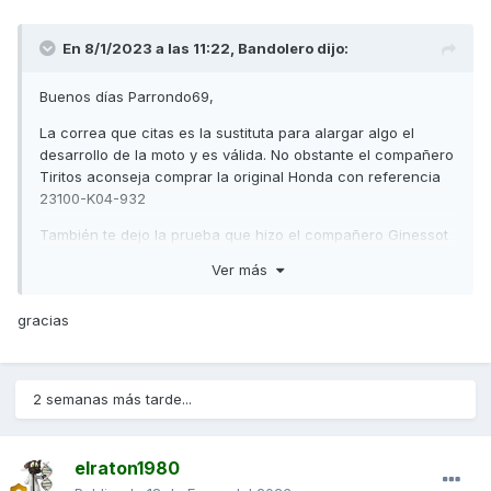
descarbonización de motores que en coches con
bastantes kilómetros dan muy buen resultado.
En 8/1/2023 a las 11:22,
Bandolero
dijo:
Saludos,
Buenos días Parrondo69,
La correa que citas es la sustituta para alargar algo el
desarrollo de la moto y es válida. No obstante el compañero
Tiritos aconseja comprar la original Honda con referencia
23100-K04-932
También te dejo la prueba que hizo el compañero Ginessot
respecto a la correa que comentas.
Ver más
https
://www.forokymco.es/redirect/?
to=https://www.amazon.es/gp/product/B07BQHBDPF/ref=as
gracias
_li_qf_asin_il_tl?ie=UTF8&tag=ginessot-
21&creative=24630&linkCode=as2&creativeASIN=B07BQHB
DPF&linkId=936087d909213e36a50df255ba1698a9
2 semanas más tarde...
elraton1980