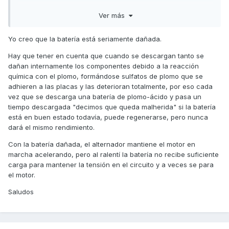
Me pregunto si al desconectar la batería para cargarla ha
Ver más
perdido la memoria como pasa con la BMW ¿ Hay que
seguir algún procedimiento en estos casos?
Yo creo que la batería está seriamente dañada.
Cualquier idea es altamente apreciada
Hay que tener en cuenta que cuando se descargan tanto se
dañan internamente los componentes debido a la reacción
química con el plomo, formándose sulfatos de plomo que se
adhieren a las placas y las deterioran totalmente, por eso cada
vez que se descarga una batería de plomo-ácido y pasa un
tiempo descargada "decimos que queda malherida" si la batería
está en buen estado todavía, puede regenerarse, pero nunca
dará el mismo rendimiento.
Con la batería dañada, el alternador mantiene el motor en
marcha acelerando, pero al ralentí la batería no recibe suficiente
carga para mantener la tensión en el circuito y a veces se para
el motor.
Saludos