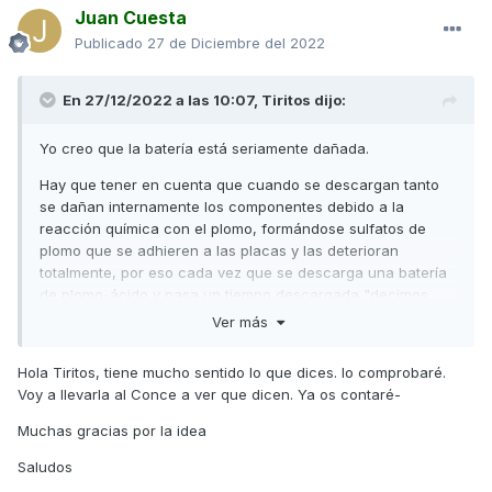
Juan Cuesta
Publicado
27 de Diciembre del 2022
En 27/12/2022 a las 10:07,
Tiritos
dijo:
Yo creo que la batería está seriamente dañada.
Hay que tener en cuenta que cuando se descargan tanto
se dañan internamente los componentes debido a la
reacción química con el plomo, formándose sulfatos de
plomo que se adhieren a las placas y las deterioran
totalmente, por eso cada vez que se descarga una batería
de plomo-ácido y pasa un tiempo descargada "decimos
que queda malherida" si la batería está en buen estado
Ver más
todavía, puede regenerarse, pero nunca dará el mismo
rendimiento.
Hola Tiritos, tiene mucho sentido lo que dices. lo comprobaré.
Voy a llevarla al Conce a ver que dicen. Ya os contaré-
Con la batería dañada, el alternador mantiene el motor en
marcha acelerando, pero al ralentí la batería no recibe
Muchas gracias por la idea
suficiente carga para mantener la tensión en el circuito y a
veces se para el motor.
Saludos