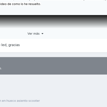
video de como lo he resuelto.
Ver más
e led, gracias
s.
n en hueco asiento scooter