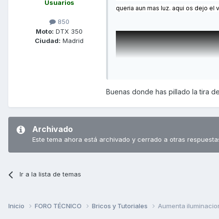
Usuarios
queria aun mas luz.
aqui os dejo el 
850
Moto:
DTX 350
Ciudad:
Madrid
Buenas donde has pillado la tira d
Archivado
Este tema ahora está archivado y cerrado a otras respuesta
Ir a la lista de temas
Inicio
FORO TÉCNICO
Bricos y Tutoriales
Aumenta iluminacio