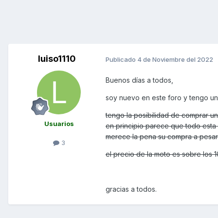
luiso1110
Publicado
4 de Noviembre del 2022
Buenos días a todos,
soy nuevo en este foro y tengo un
tengo la posibilidad de comprar u
Usuarios
en principio parece que todo esta 
merece la pena su compra a pesar 
3
el precio de la moto es sobre los 
gracias a todos.