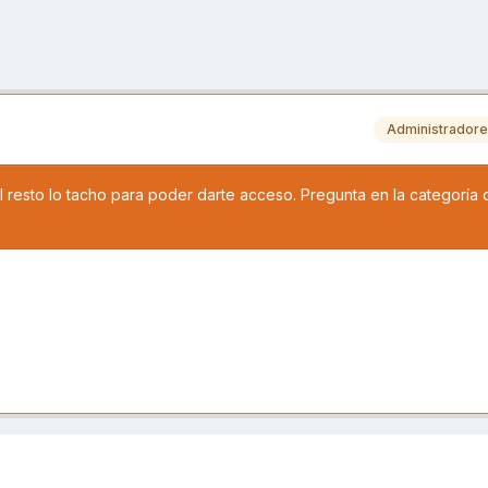
Administrador
 resto lo tacho para poder darte acceso. Pregunta en la categoría 