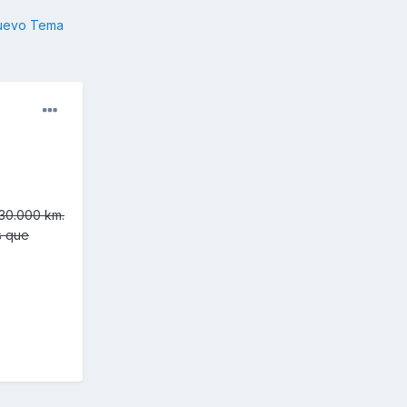
nuevo Tema
 30.000 km.
s que