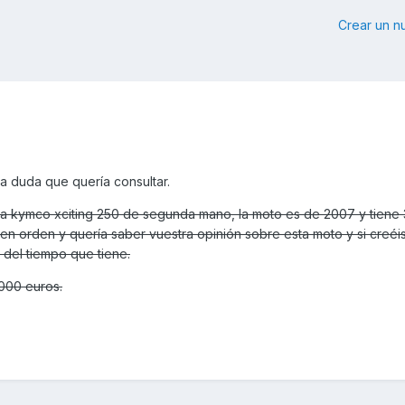
Crear un 
a duda que quería consultar.
na kymco xciting 250 de segunda mano, la moto es de 2007 y tiene
en orden y quería saber vuestra opinión sobre esta moto y si creéi
del tiempo que tiene.
1000 euros.