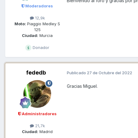
Bienvenido al foro y gracias por 
Moderadores
12,9k
Moto:
Piaggio Medley S
125
Ciudad:
Murcia
Donador
fededb
Publicado
27 de Octubre del 2022
Gracias Miguel.
Administradores
21,7k
Ciudad:
Madrid