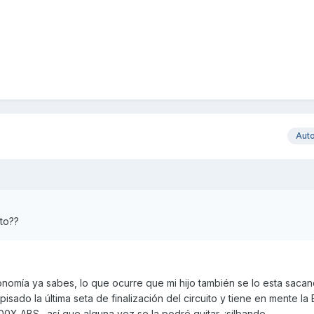
Aut
to??
omía ya sabes, lo que ocurre que mi hijo también se lo esta saca
pisado la última seta de finalización del circuito y tiene en mente la
X ABS., así que alguna vez se la podré quitar, :silbando