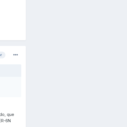
or
ndo, que
 ER-6N