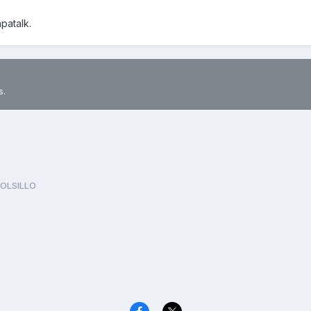
patalk.
s.
BOLSILLO