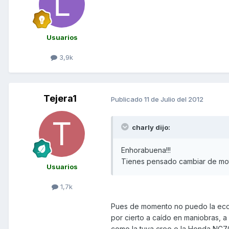
Usuarios
3,9k
Tejera1
Publicado
11 de Julio del 2012
charly dijo:
Enhorabuena!!!
Tienes pensado cambiar de mo
Usuarios
1,7k
Pues de momento no puedo la econ
por cierto a caído en maniobras, a 
como la tuya creo o la Honda NC700