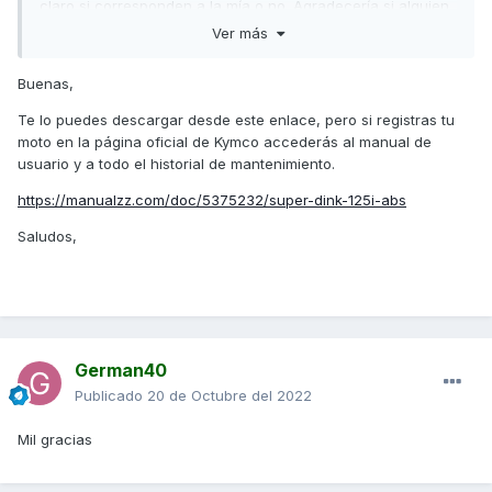
claro si corresponden a la mía o no. Agradecería si alguien
me pudiera pasar un enlace para poderlo descargar, acabo
Ver más
de comprarla y me gustaría poder leerlo.
Buenas,
Mil gracias
Te lo puedes descargar desde este enlace, pero si registras tu
moto en la página oficial de Kymco accederás al manual de
usuario y a todo el historial de mantenimiento.
https://manualzz.com/doc/5375232/super-dink-125i-abs
Saludos,
German40
Publicado
20 de Octubre del 2022
Mil gracias