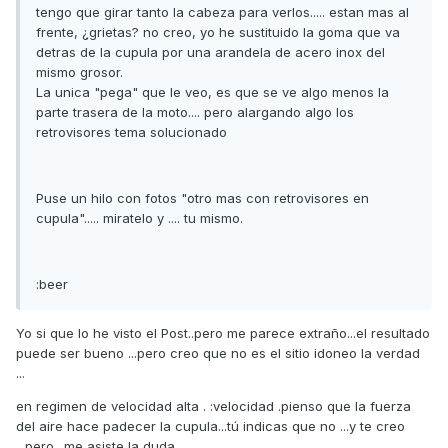
tengo que girar tanto la cabeza para verlos..... estan mas al
frente, ¿grietas? no creo, yo he sustituido la goma que va
detras de la cupula por una arandela de acero inox del
mismo grosor.
La unica "pega" que le veo, es que se ve algo menos la
parte trasera de la moto.... pero alargando algo los
retrovisores tema solucionado
Puse un hilo con fotos "otro mas con retrovisores en
cupula"..... miratelo y .... tu mismo.
:beer
Yo si que lo he visto el Post..pero me parece extraño...el resultado
puede ser bueno ...pero creo que no es el sitio idoneo la verdad
...
en regimen de velocidad alta . :velocidad .pienso que la fuerza
del aire hace padecer la cupula...tú indicas que no ...y te creo
...pero ..me asiste la duda