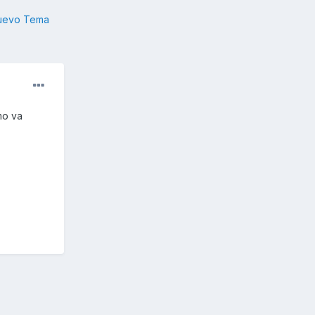
nuevo Tema
mo va