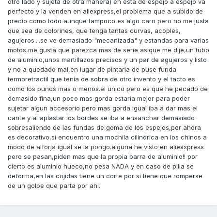
otro lado y sujeta de otra manera) en esta de espejo a espejo va
perfecto y la venden en aliexpress,el problema que a subido de
precio como todo aunque tampoco es algo caro pero no me justa
que sea de colorines, que tenga tantas curvas, acoples,
agujeros....se ve demasiado "mecanizada" y estandas para varias
motos,me gusta que parezca mas de serie asique me dije,un tubo
de aluminio,unos martillazos precisos y un par de agujeros y listo
y no a quedado mal,en lugar de pintarla de puse funda
termoretractil que tenia de sobra de otro invento y el tacto es
como los puños mas o menos.el unico pero es que he pecado de
demasido fina,un poco mas gorda estaria mejor para poder
sujetar algun accesorio pero mas gorda igual iba a dar mas el
cante y al aplastar los bordes se iba a ensanchar demasiado
sobresaliendo de las fundas de goma de los espejos,por ahora
es decorativo,si encuentro una mochila cilindrica en los chinos a
modo de alforja igual se la pongo.alguna he visto en aliesxpress
pero se pasan,piden mas que la propia barra de aluminio!! por
cierto es aluminio hueco,no pesa NADA y en caso de pilla se
deforma,en las cojidas tiene un corte por si tiene que romperse
de un golpe que parta por ahi.