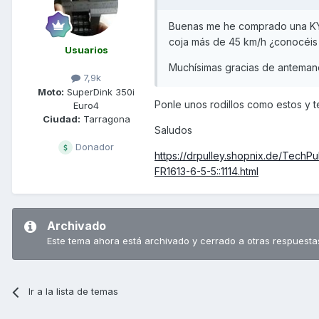
Buenas me he comprado una KY
coja más de 45 km/h ¿conocéis 
Usuarios
Muchísimas gracias de anteman
7,9k
Moto:
SuperDink 350i
Ponle unos rodillos como estos y t
Euro4
Ciudad:
Tarragona
Saludos
Donador
https://drpulley.shopnix.de/TechPu
FR1613-6-5-5::1114.html
Archivado
Este tema ahora está archivado y cerrado a otras respuesta
Ir a la lista de temas