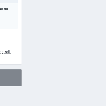
ue no
ng-roll-