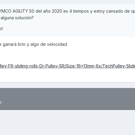
MCO AGILITY 50 del año 2020 es 4 tiempos y estoy cansado de q
alguna solución?
o!
e ganará brío y algo de velocidad.
lley-FR-sliding-rolls-Dr-Pulley-SR/Size-16x13mm-6x/TechPulley-Slidi
s.