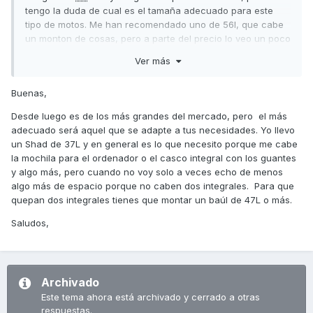
tengo la duda de cual es el tamaña adecuado para este
tipo de motos. Me han recomendado uno de 56l, que cabe
un monton de cosas, pero a parte del precio lo veo un poco
grande para una scooter.
Ver más
¿Que tamaño creeis que es el optimo para la
SD
?
Buenas,
Muchas gracias
Desde luego es de los más grandes del mercado, pero el más
Un saludo
adecuado será aquel que se adapte a tus necesidades. Yo llevo
un Shad de 37L y en general es lo que necesito porque me cabe
la mochila para el ordenador o el casco integral con los guantes
y algo más, pero cuando no voy solo a veces echo de menos
algo más de espacio porque no caben dos integrales. Para que
quepan dos integrales tienes que montar un baúl de 47L o más.
Saludos,
Archivado
Este tema ahora está archivado y cerrado a otras
respuestas.