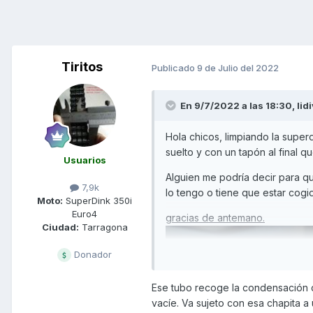
Tiritos
Publicado
9 de Julio del 2022
En 9/7/2022 a las 18:30,
lid
Hola chicos, limpiando la superd
suelto y con un tapón al final q
Usuarios
Alguien me podría decir para qué
7,9k
lo tengo o tiene que estar cogid
Moto:
SuperDink 350i
Euro4
gracias de antemano.
Ciudad:
Tarragona
Donador
Ese tubo recoge la condensación d
vacíe. Va sujeto con esa chapita a u