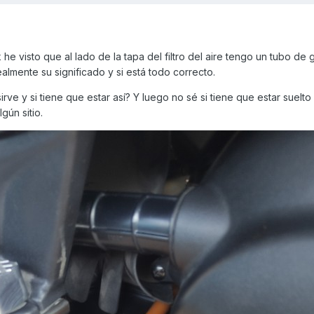
 he visto que al lado de la tapa del filtro del aire tengo un tubo de
ealmente su significado y si está todo correcto.
rve y si tiene que estar así? Y luego no sé si tiene que estar suelt
gún sitio.