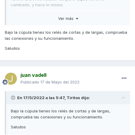
cambiado, y hace lo mismo.
Si alguien ha tenido este problema y me puede echar una
Ver más
mano, se lo agradeceria.
Saludos
Bajo la cúpula tienes los relés de cortas y de largas, comprueba
las conexiones y su funcionamiento.
Saludos
juan vadell
Publicado
17 de Mayo del 2022
En 17/5/2022 a las 5:47,
Tiritos
dijo:
Bajo la cúpula tienes los relés de cortas y de largas,
comprueba las conexiones y su funcionamiento.
Saludos