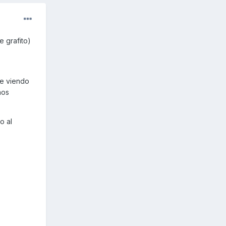
e grafito)
ue viendo
nos
o al