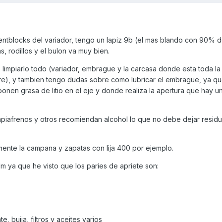
ilentblocks del variador, tengo un lapiz 9b (el mas blando con 90% d
, rodillos y el bulon va muy bien.
impiarlo todo (variador, embrague y la carcasa donde esta toda la
aire), y tambien tengo dudas sobre como lubricar el embrague, ya q
nen grasa de litio en el eje y donde realiza la apertura que hay u
impiafrenos y otros recomiendan alcohol lo que no debe dejar residu
emente la campana y zapatas con lija 400 por ejemplo.
ya que he visto que los paries de apriete son:
e, bujia, filtros y aceites varios