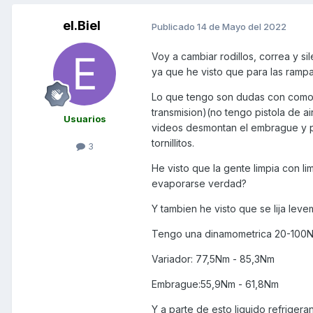
el.Biel
Publicado
14 de Mayo del 2022
Voy a cambiar rodillos, correa y s
ya que he visto que para las rampas
Lo que tengo son dudas con como l
transmision)(no tengo pistola de 
Usuarios
videos desmontan el embrague y po
tornillitos.
3
He visto que la gente limpia con l
evaporarse verdad?
Y tambien he visto que se lija lev
Tengo una dinamometrica 20-100Nm 
Variador: 77,5Nm - 85,3Nm
Embrague:55,9Nm - 61,8Nm
Y a parte de esto liquido refrigerant