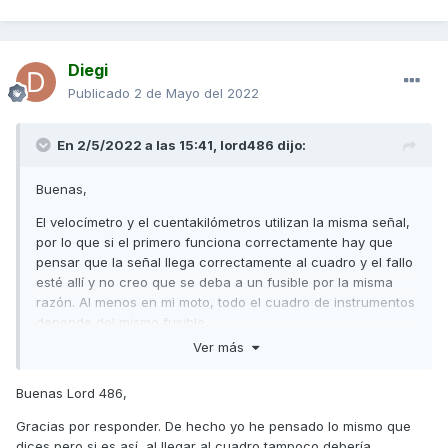
Diegi
Publicado
2 de Mayo del 2022
En 2/5/2022 a las 15:41,
lord486
dijo:
Buenas,
El velocímetro y el cuentakilómetros utilizan la misma señal,
por lo que si el primero funciona correctamente hay que
pensar que la señal llega correctamente al cuadro y el fallo
esté allí y no creo que se deba a un fusible por la misma
razón. Al menos en mi moto, todo el cuadro de instrumentos
depende del mismo fusible.
Ver más
Saludos,
Buenas Lord 486,
Gracias por responder. De hecho yo he pensado lo mismo que
dices pero si es así, al llegar al cuadro tampoco debería