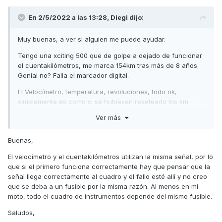
En 2/5/2022 a las 13:28,
Diegi
dijo:
Muy buenas, a ver si alguien me puede ayudar.
Tengo una xciting 500 que de golpe a dejado de funcionar
el cuentakilómetros, me marca 154km tras más de 8 años.
Genial no? Falla el marcador digital.
El Velocímetro, temperatura, revoluciones, todo ok,
simplemente es como si se hubiesen reseteado los km
totales.
Ver más
He probado de todo en el mode y no consigo solucionarlo.
De km a millas, el reloj, trip... Nada.
Buenas,
Podría ser problema de algún fusible o algún cruce de
El velocímetro y el cuentakilómetros utilizan la misma señal, por lo
cableado tras el marcador? Pregunto antes de empezar a
que si el primero funciona correctamente hay que pensar que la
abrirla para comprobar.
señal llega correctamente al cuadro y el fallo esté allí y no creo
que se deba a un fusible por la misma razón. Al menos en mi
Gracias de antemano.
moto, todo el cuadro de instrumentos depende del mismo fusible.
Diego
Saludos,