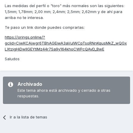
Las medidas del perfil o "toro" más normales son las siguientes:
1,5mm; 1,78mm; 2,00 mm; 2,4mm; 2,5mm; 2,62mm y de ahí para
arriba no te interesa.
Te paso un link donde puedes comprarlas:
https://orings.online/?
gclid=CjwKCAjwgr6TBhAGEiwA3aVuIWCpTsoRNnKqusMkZ_wQGx
LXtzjgHiDwIlGEYtIMz44r7Sa9y164khoCWPcQAvD_BwE
Saludos
Archivado
Este tema ahora está archivado y cerrado a otras
respuestas.
Ir a la lista de temas