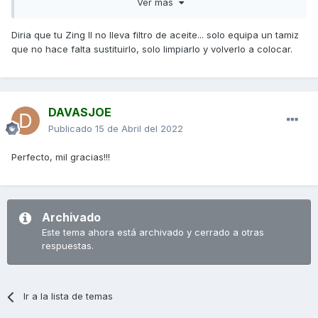
Ver más
hecho ha sido verme 200mil videos y tengo confianza como
para hacerlo.
Diria que tu Zing II no lleva filtro de aceite... solo equipa un tamiz
¡Un saludo chicos!
que no hace falta sustituirlo, solo limpiarlo y volverlo a colocar.
DAVASJOE
Publicado
15 de Abril del 2022
Perfecto, mil gracias!!!
Archivado
Este tema ahora está archivado y cerrado a otras
respuestas.
Ir a la lista de temas