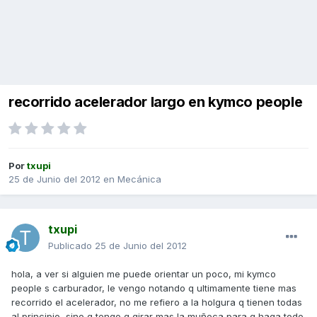
recorrido acelerador largo en kymco people
Por
txupi
25 de Junio del 2012
en
Mecánica
txupi
Publicado
25 de Junio del 2012
hola, a ver si alguien me puede orientar un poco, mi kymco
people s carburador, le vengo notando q ultimamente tiene mas
recorrido el acelerador, no me refiero a la holgura q tienen todas
al principio, sino q tengo q girar mas la muñeca para q haga todo