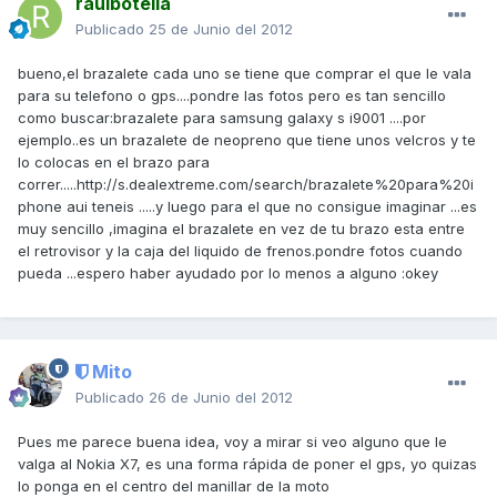
raulbotella
Publicado
25 de Junio del 2012
bueno,el brazalete cada uno se tiene que comprar el que le vala
para su telefono o gps....pondre las fotos pero es tan sencillo
como buscar:brazalete para samsung galaxy s i9001 ....por
ejemplo..es un brazalete de neopreno que tiene unos velcros y te
lo colocas en el brazo para
correr.....http://s.dealextreme.com/search/brazalete%20para%20i
phone aui teneis .....y luego para el que no consigue imaginar ...es
muy sencillo ,imagina el brazalete en vez de tu brazo esta entre
el retrovisor y la caja del liquido de frenos.pondre fotos cuando
pueda ...espero haber ayudado por lo menos a alguno :okey
Mito
Publicado
26 de Junio del 2012
Pues me parece buena idea, voy a mirar si veo alguno que le
valga al Nokia X7, es una forma rápida de poner el gps, yo quizas
lo ponga en el centro del manillar de la moto