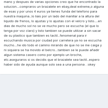
mano y despues de varias opciones creo que he encontrado la
solucion....compraros un brazalete en ebay,deal extreme,o alguna
de esas y por unos 4 euros ya tienes funda del telefono para
nuestra maquina...lo liais por un lado del manillar a la altura del
liquido de frenos, lo ajustas y lo ajustas con el velcro y listo.....en
dias de mucho sol no se ve mucho pero se escucha (el que lo
tenga por voz claro) y listo tambien se puede utilizar a sin sacar
de su plastico que tambien es tactil...fenomenal para ir
escuchando musica por ciudad por carretera ya no se escucha
mucho....he ido todo el camino mirando de que no se me caiga y
ni siquiera se ha movido el belcro....tambien se le puede añadir
algun sistema casero como por ejemplo un broche,
etc.aseguraros si os decidis que el brazalete sea tactil...espero
haber sido de ayuda aunque solo sea a una persona . :okey