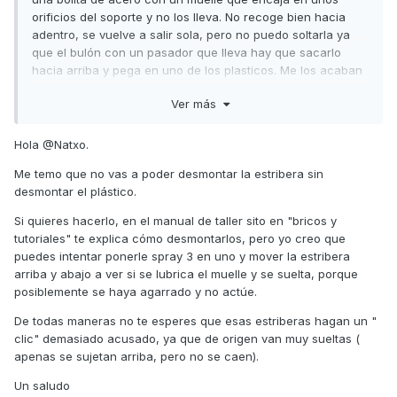
orificios del soporte y no los lleva. No recoge bien hacia
adentro, se vuelve a salir sola, pero no puedo soltarla ya
que el bulón con un pasador que lleva hay que sacarlo
hacia arriba y pega en uno de los plasticos. Me los acaban
de poner nuevos y no quiero romperlos. Voy a poner una
Ver más
foto a ver si sé para decir que plástico es. Gracias de
antemano
Hola
@Natxo.
Me temo que no vas a poder desmontar la estribera sin
desmontar el plástico.
Si quieres hacerlo, en el manual de taller sito en "bricos y
tutoriales" te explica cómo desmontarlos, pero yo creo que
puedes intentar ponerle spray 3 en uno y mover la estribera
arriba y abajo a ver si se lubrica el muelle y se suelta, porque
posiblemente se haya agarrado y no actúe.
De todas maneras no te esperes que esas estriberas hagan un "
clic" demasiado acusado, ya que de origen van muy sueltas (
apenas se sujetan arriba, pero no se caen).
Un saludo