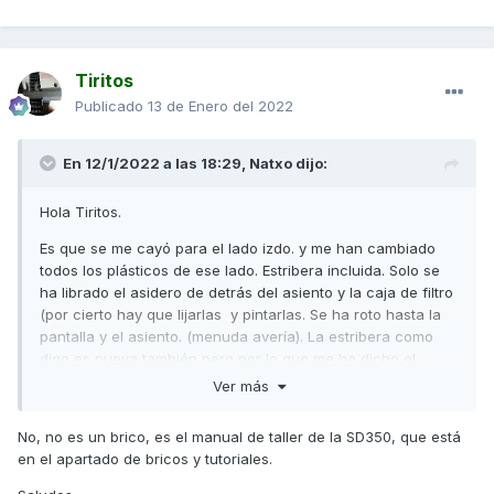
Tiritos
Publicado
13 de Enero del 2022
En 12/1/2022 a las 18:29,
Natxo
dijo:
Hola Tiritos.
Es que se me cayó para el lado izdo. y me han cambiado
todos los plásticos de ese lado. Estribera incluida. Solo se
ha librado el asidero de detrás del asiento y la caja de filtro
(por cierto hay que lijarlas y pintarlas. Se ha roto hasta la
pantalla y el asiento. (menuda avería). La estribera como
digo es nueva también pero por lo que me ha dicho el
mecánico hoy, que el soporte donde va alojada se ha
Ver más
deformado un poco y va soldado al chasis por lo que no se
puede cambiar y no entra la bola con muelle. Le he dicho
No, no es un brico, es el manual de taller de la SD350, que está
que no hay problema que ya lo desmontaré en el taller mío
en el apartado de bricos y tutoriales.
en el kurro y lo reparo pero me ha dicho que hay que
desmontar los plásticos nuevos que me ha puesto desde