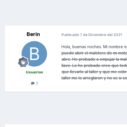
Berin
Publicado
7 de Diciembre del 2021
Hola, buenas noches. Mi nombre e
puedo abrir el maletero de mi moto.
abre. He probado a empujar la male
llave. Lo he probado creo que tod
que llevarlo al taller y que me cob
Usuarios
taller me lo arreglaron y no se si
3