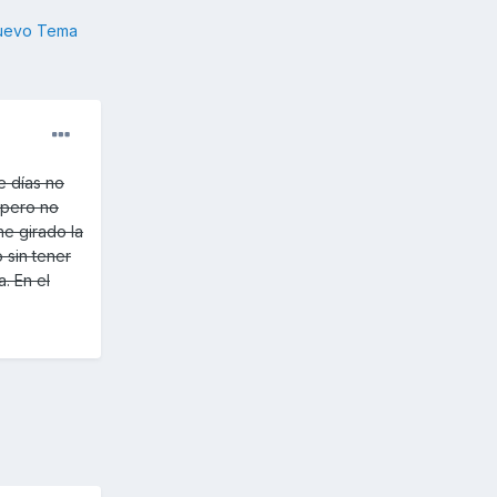
nuevo Tema
e días no
a pero no
he girado la
 sin tener
. En el