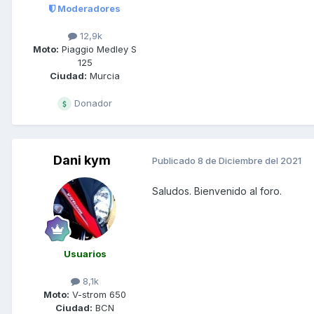
Moderadores
12,9k
Moto:
Piaggio Medley S
125
Ciudad:
Murcia
Donador
Dani kym
Publicado
8 de Diciembre del 2021
Saludos. Bienvenido al foro.
Usuarios
8,1k
Moto:
V-strom 650
Ciudad:
BCN