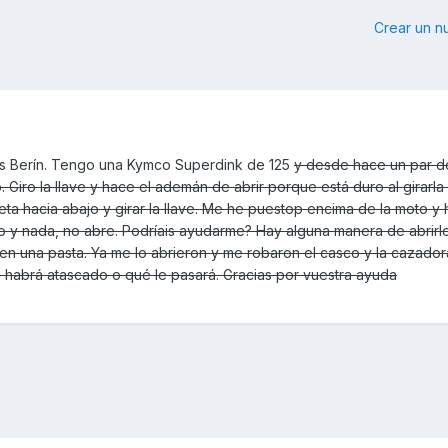
Crear un 
s Berín. Tengo una Kymco Superdink de 125
y desde hace un par d
 Giro la llave y hace el ademán de abrir porque está duro al girarl
ta hacia abajo y girar la llave. Me he puestop encima de la moto y 
o y nada, no abre. Podríais ayudarme? Hay alguna manera de abrirlo
ren una pasta. Ya me lo abrieron y me robaron el casco y la cazadora
 se habrá atascado o qué le pasará. Gracias por vuestra ayuda