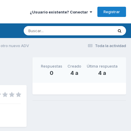
Registrar
¿Usuario existente? Conectar
) otro nuevo ADV
Toda la actividad
Respuestas
Creado
Última respuesta
0
4 a
4 a