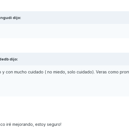
ingudi
dijo:
dedb
dijo:
o y con mucho cuidado ( no miedo, solo cuidado). Veras como pront
co iré mejorando, estoy seguro!