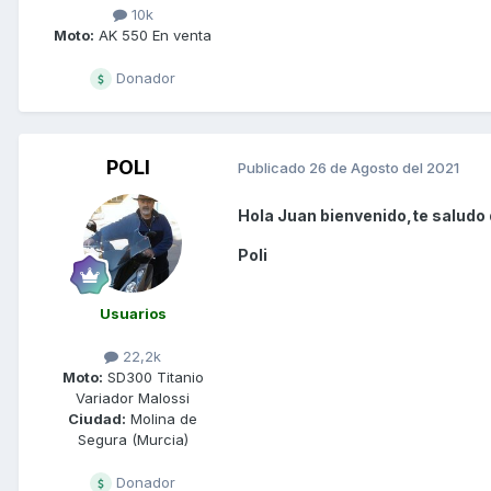
10k
Moto:
AK 550 En venta
Donador
POLI
Publicado
26 de Agosto del 2021
Hola Juan bienvenido,te saludo 
Poli
Usuarios
22,2k
Moto:
SD300 Titanio
Variador Malossi
Ciudad:
Molina de
Segura (Murcia)
Donador