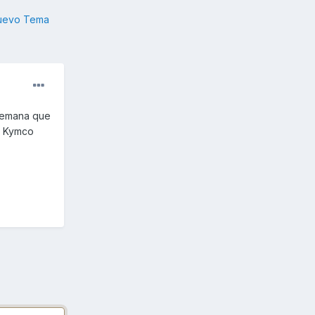
nuevo Tema
semana que
a Kymco