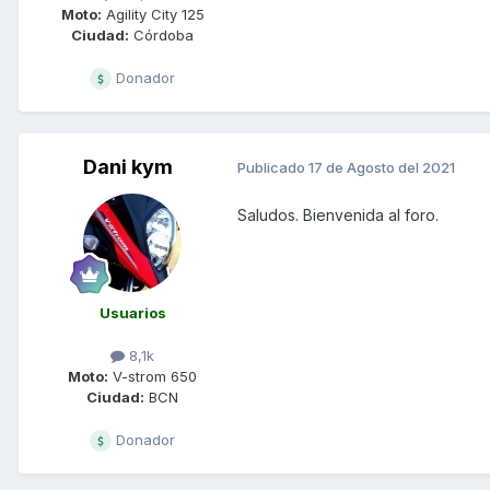
Moto:
Agility City 125
Ciudad:
Córdoba
Donador
Dani kym
Publicado
17 de Agosto del 2021
Saludos. Bienvenida al foro.
Usuarios
8,1k
Moto:
V-strom 650
Ciudad:
BCN
Donador