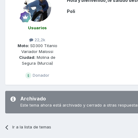
Hola y bienvenido,te saludo des
Poli
Usuarios
22,2k
Moto:
SD300 Titanio
Variador Malossi
Ciudad:
Molina de
Segura (Murcia)
Donador
Archivado
Este tema ahora está archivado y cerrado a otras respuesta
Ir a la lista de temas