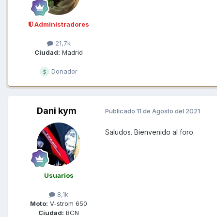
Administradores
21,7k
Ciudad:
Madrid
Donador
Dani kym
Publicado
11 de Agosto del 2021
Saludos. Bienvenido al foro.
Usuarios
8,1k
Moto:
V-strom 650
Ciudad:
BCN