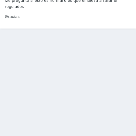
Me pregunto si esto es normal o es que empieza a fallar el
regulador.
Gracias.