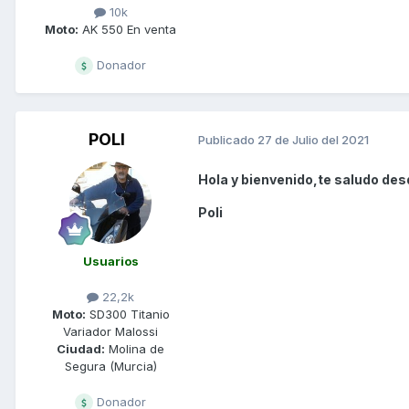
10k
Moto:
AK 550 En venta
Donador
POLI
Publicado
27 de Julio del 2021
Hola y bienvenido,te saludo desd
Poli
Usuarios
22,2k
Moto:
SD300 Titanio
Variador Malossi
Ciudad:
Molina de
Segura (Murcia)
Donador