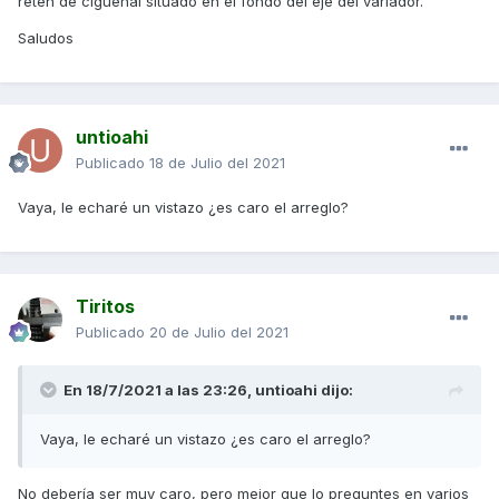
retén de cigueñal situado en el fondo del eje del variador.
Saludos
untioahi
Publicado
18 de Julio del 2021
Vaya, le echaré un vistazo ¿es caro el arreglo?
Tiritos
Publicado
20 de Julio del 2021
Decir que ya he quitado la tapa para cambiar el embrague
En 18/7/2021 a las 23:26,
untioahi
dijo:
anteriormente y note un pelín de aceite justo por dentro en
esa zona pero no le di importancia.
Vaya, le echaré un vistazo ¿es caro el arreglo?
Mañana me liaré a abrir la tapa pero, ¿Alquien sabe de
dónde proviene?
No debería ser muy caro, pero mejor que lo preguntes en varios