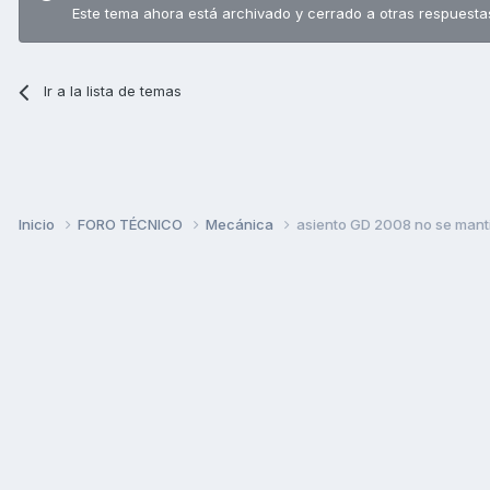
Este tema ahora está archivado y cerrado a otras respuesta
Ir a la lista de temas
Inicio
FORO TÉCNICO
Mecánica
asiento GD 2008 no se mant