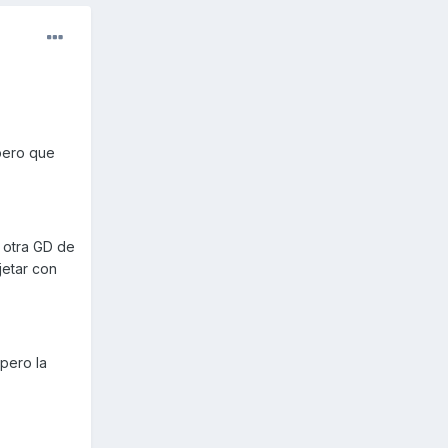
spero que
n otra GD de
jetar con
pero la