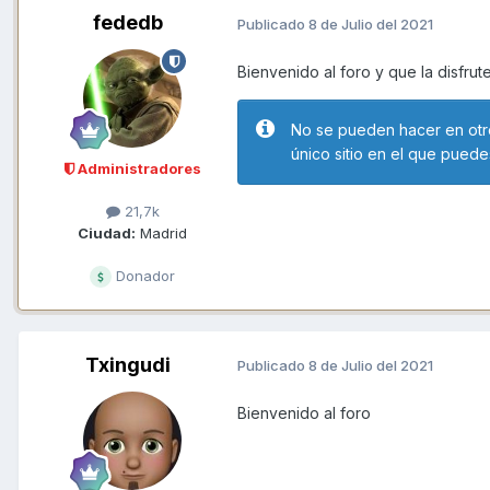
fededb
Publicado
8 de Julio del 2021
Bienvenido al foro y que la disfru
No se pueden hacer en otro
único sitio en el que puedes
Administradores
21,7k
Ciudad:
Madrid
Donador
Txingudi
Publicado
8 de Julio del 2021
Bienvenido al foro