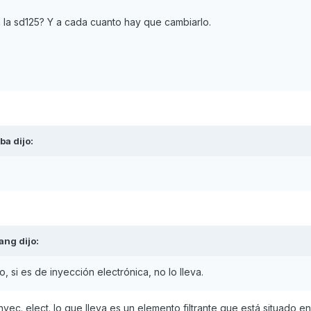
na la sd125? Y a cada cuanto hay que cambiarlo.
rba
dijo:
ang
dijo:
ro, si es de inyección electrónica, no lo lleva.
yec. elect. lo que lleva es un elemento filtrante que está situado e