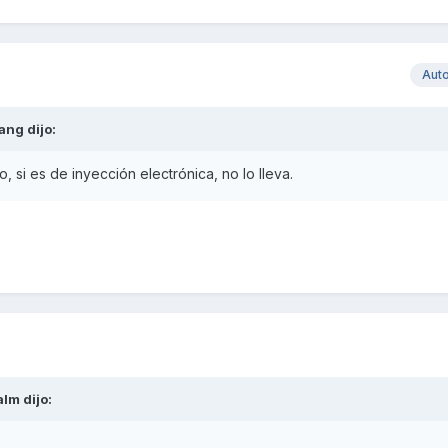
Aut
ang
dijo:
ro, si es de inyección electrónica, no lo lleva.
alm
dijo: