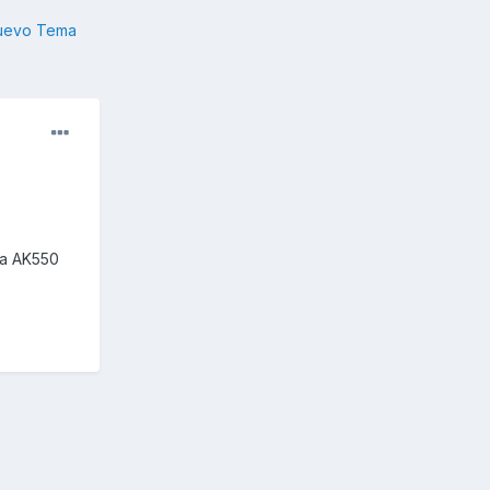
nuevo Tema
na AK550