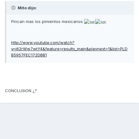
Mito dijo:
Pincan mas los pimientos mexicanos
http://www.youtube.com/watch?
v=j62rWw7wtY4&feature=results_main&playnext=1&list=PLD
B5957FEC172DBB1
CONCLUSION ¿?