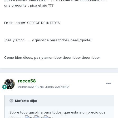
[quote name="MANZINGER" post=155447Esto uuuuunmmmmm
una pregunta... pica el ajo ???
En fin' date=' CERECE DE INTERES.
(paz y amor......... y gasolina para todos) :beer[/quote]
Como bien dices, paz y amor :beer :beer :beer :beer :beer
rocco58
Publicado
15 de Junio del 2012
Maferto dijo:
Sobre todo gasolina para todos, que esta a un precio que
ya pica...