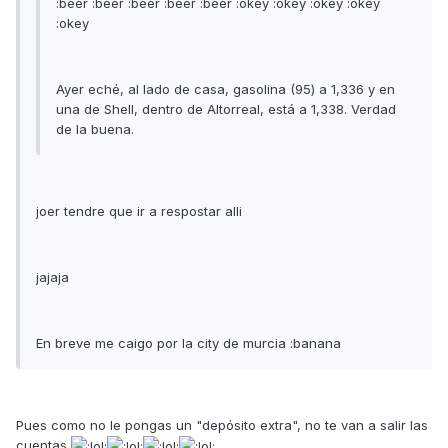
:beer :beer :beer :beer :beer :okey :okey :okey :okey
:okey
Ayer eché, al lado de casa, gasolina (95) a 1,336 y en
una de Shell, dentro de Altorreal, está a 1,338. Verdad
de la buena.
joer tendre que ir a respostar alli
jajaja
En breve me caigo por la city de murcia :banana
Pues como no le pongas un "depósito extra", no te van a salir las
cuentas