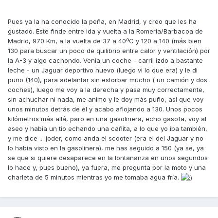
Pues ya la ha conocido la peña, en Madrid, y creo que les ha
gustado. Este finde entre ida y vuelta a la Romería/Barbacoa de
Madrid, 970 Km, a la vuelta de 37 a 40ºC y 120 a 140 (más bien
130 para buscar un poco de quilibrio entre calor y ventilación) por
la A-3 y algo cachondo. Venía un coche - carril izdo a bastante
leche - un Jaguar deportivo nuevo (luego vi lo que era) y le di
puño (140), para adelantar sin estorbar mucho ( un camión y dos
coches), luego me voy a la derecha y pasa muy correctamente,
sin achuchar ni nada, me animo y le doy más puño, así que voy
unos minutos detrás de él y acabo aflojando a 130. Unos pocos
kilómetros más allá, paro en una gasolinera, echo gasofa, voy al
aseo y había un tío echando una cañita, a lo que yo iba también,
y me dice ... joder, como anda el scooter (era el del Jaguar y no
lo había visto en la gasolinera), me has seguido a 150 (ya se, ya
se que si quiere desaparece en la lontananza en unos segundos
lo hace y, pues bueno), ya fuera, me pregunta por la moto y una
charleta de 5 minutos mientras yo me tomaba agua fría.