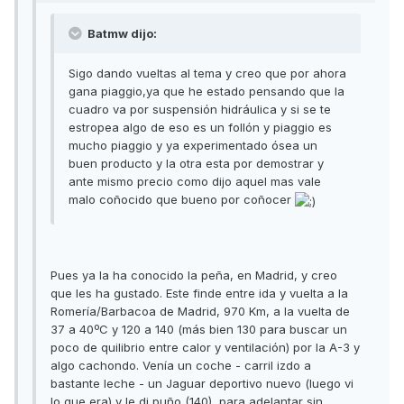
Batmw dijo:
Sigo dando vueltas al tema y creo que por ahora
gana piaggio,ya que he estado pensando que la
cuadro va por suspensión hidráulica y si se te
estropea algo de eso es un follón y piaggio es
mucho piaggio y ya experimentado ósea un
buen producto y la otra esta por demostrar y
ante mismo precio como dijo aquel mas vale
malo coñocido que bueno por coñocer
Pues ya la ha conocido la peña, en Madrid, y creo
que les ha gustado. Este finde entre ida y vuelta a la
Romería/Barbacoa de Madrid, 970 Km, a la vuelta de
37 a 40ºC y 120 a 140 (más bien 130 para buscar un
poco de quilibrio entre calor y ventilación) por la A-3 y
algo cachondo. Venía un coche - carril izdo a
bastante leche - un Jaguar deportivo nuevo (luego vi
lo que era) y le di puño (140), para adelantar sin