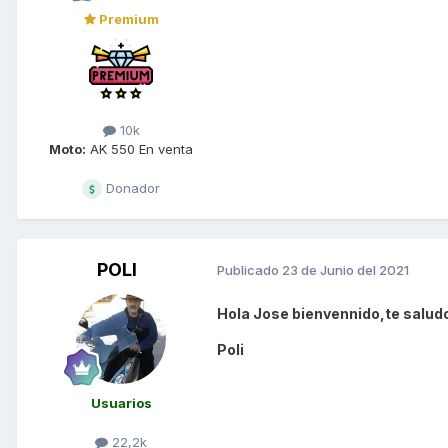
Premium
10k
Moto:
AK 550 En venta
Donador
POLI
Publicado
23 de Junio del 2021
Hola Jose bienvennido,te saludo
Poli
Usuarios
22,2k