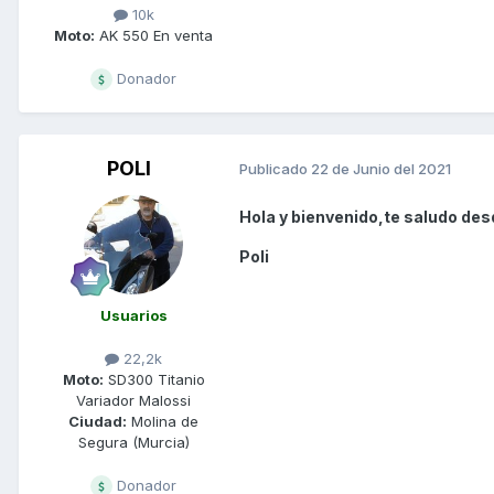
10k
Moto:
AK 550 En venta
Donador
POLI
Publicado
22 de Junio del 2021
Hola y bienvenido,te saludo des
Poli
Usuarios
22,2k
Moto:
SD300 Titanio
Variador Malossi
Ciudad:
Molina de
Segura (Murcia)
Donador