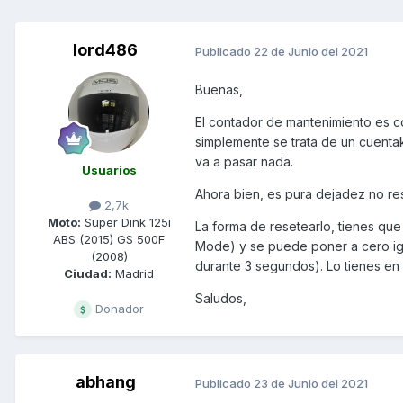
lord486
Publicado
22 de Junio del 2021
Buenas,
El contador de mantenimiento es c
simplemente se trata de un cuentak
va a pasar nada.
Usuarios
Ahora bien, es pura dejadez no re
2,7k
Moto:
Super Dink 125i
La forma de resetearlo, tienes que
ABS (2015) GS 500F
Mode) y se puede poner a cero igu
(2008)
durante 3 segundos). Lo tienes en 
Ciudad:
Madrid
Saludos,
Donador
abhang
Publicado
23 de Junio del 2021