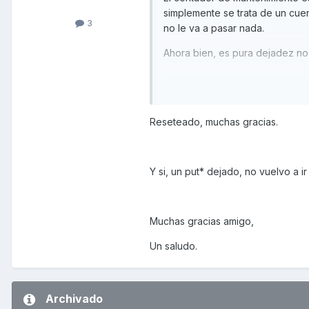
simplemente se trata de un cuen
3
no le va a pasar nada.
Ahora bien, es pura dejadez no
La forma de resetearlo, tienes 
Mode) y se puede poner a cero 
Reset durante 3 segundos). Lo t
Reseteado, muchas gracias.
Saludos,
Y si, un put* dejado, no vuelvo a i
Muchas gracias amigo,
Un saludo.
Archivado