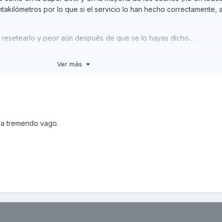
takilómetros por lo que si el servicio lo han hecho correctamente, 
 resetearlo y peor aún después de que se lo hayas dicho...
que visualizar el contador de mantenimiento en la pantalla (pulsando
Ver más
igual que los cuentakilómetros parciales (manteniendo pulsado el
ienes en la página 21 del manual de usuario de tu moto.
r a tremendo vago.