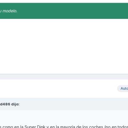
tu modelo.
Aut
rd486
dijo:
s como en la Super Dink y en la mayoría de los coches (no en todos