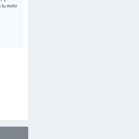
a tu moto
 el botón
 botón