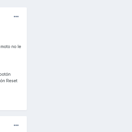
 moto no le
 botón
tón Reset