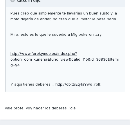
katxurri dijo:
Pues creo que simplemente te llevarías un buen susto y la
moto dejaría de andar, no creo que al motor le pase nada.
Mira, esto es lo que le sucedió a Mlg bokeron :cry:
http://www.forokymco.es/index.php?
option=com_kunena&func=view&catid=115&id=36830&Itemi
d=94
Y aquí tienes deberes ...
http://db.tt/Eq4aYwo
:roll:
Vale profe, voy hacer los deberes...:ole