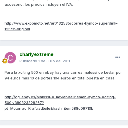
accesorio, los precios incluyen el IVA.
http://www.expomoto.net/art/132535/correa-kymco-superdink-
125cc-original
charlyextreme
Publicado
1 de Julio del 2011
Para la xciting 500 en ebay hay una correa malossi de kevlar por
94 euros mas 10 de portes 104 euros en total puesta en casa.
http://cgi.ebay.es/Malossi-X-Kevlar-Keilriemen-Kymco-Xciting-
500-/380323328267?
pt=Motorrad_Kraftradteile&hash=item588d09710b