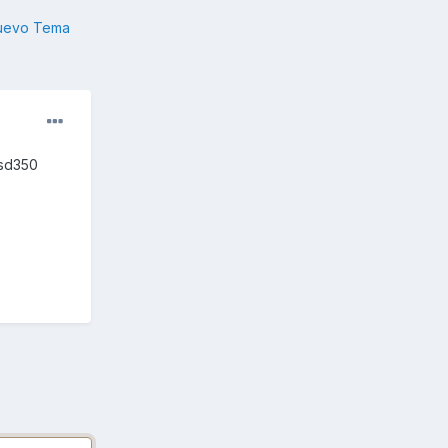
nuevo Tema
 sd350