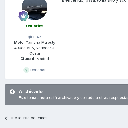
Bienvenido, pasa, toma sitio y ac
Usuarios
3,4k
Moto:
Yamaha Majesty
400cc ABS, variador J.
Costa
Ciudad:
Madrid
Donador
Archivado
Este tema ahora está archivado y cerrado a otras respuesta
Ir a la lista de temas