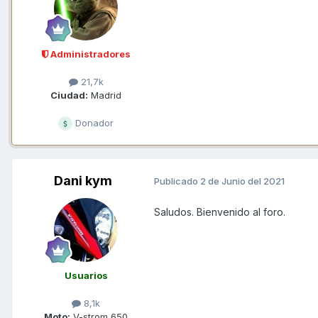
Administradores
21,7k
Ciudad:
Madrid
Donador
Dani kym
Publicado
2 de Junio del 2021
Saludos. Bienvenido al foro.
Usuarios
8,1k
Moto:
V-strom 650