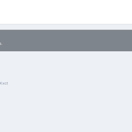
s.
Kxct