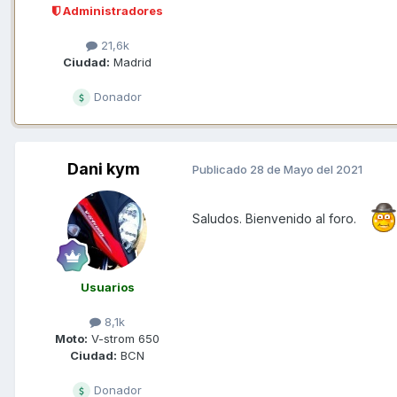
Administradores
21,6k
Ciudad:
Madrid
Donador
Dani kym
Publicado
28 de Mayo del 2021
Saludos. Bienvenido al foro.
Usuarios
8,1k
Moto:
V-strom 650
Ciudad:
BCN
Donador