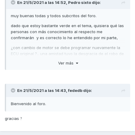
En 21/5/2021 a las 14:52,
Pedro sixto
dijo:
muy buenas todas y todos subcritos del foro.
dado que estoy bastante verde en el tema, quisiera qué las
personas con más conocimiento al respecto me
confirmarán y es correcto lo he entendido por mi parte,
¿con cambio de motor se debe programar nuevamente la
ECU original ?.. una amistad tuvo la desgracia de el robo de
su super dink 125i . él se compró una 300i . la moto robada
Ver más
pareció y me regalo está por si le podía dar una segunda
vida... motor reventado discos de freno reventados así un
de averías en la pobre scooter
... a ver que el motor
?
?
estaba está malas condiciones adquirir un motor usado en
milanuncios.... este motor venía si la ecu y el cuerpo de
En 21/5/2021 a las 14:43,
fededb
dijo:
mariposa... he montado el motor , este gira a la señal de
arranque no tiene explosión , antes de su montaje el chasis
Bienvenido al foro.
de la scooter he realizado cambio de aceite valvulina filtro
de aire bujía reglaje taqués variador Correa embrague ...
gracias
?
etc.
mi consulta es una vez realizado el cambio de motor con