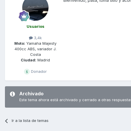
Bienvenido, pasa, toma sitio y ac
Usuarios
3,4k
Moto:
Yamaha Majesty
400cc ABS, variador J.
Costa
Ciudad:
Madrid
Donador
Archivado
Este tema ahora está archivado y cerrado a otras respuesta
Ir a la lista de temas