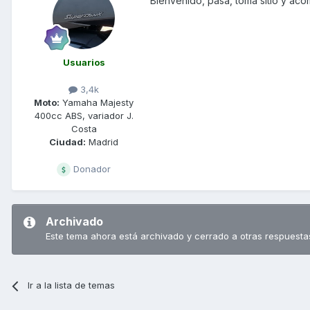
Bienvenido, pasa, toma sitio y ac
Usuarios
3,4k
Moto:
Yamaha Majesty
400cc ABS, variador J.
Costa
Ciudad:
Madrid
Donador
Archivado
Este tema ahora está archivado y cerrado a otras respuesta
Ir a la lista de temas