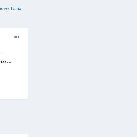
nuevo Tema
….
nto…..