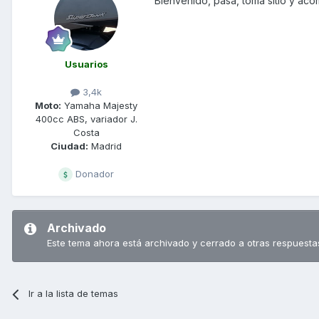
Bienvenido, pasa, toma sitio y ac
Usuarios
3,4k
Moto:
Yamaha Majesty
400cc ABS, variador J.
Costa
Ciudad:
Madrid
Donador
Archivado
Este tema ahora está archivado y cerrado a otras respuesta
Ir a la lista de temas