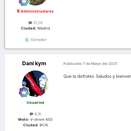
Administradores
21,7k
Ciudad:
Madrid
Donador
Dani kym
Publicado
7 de Mayo del 2021
Que la disfrutes. Saludos y bienven
Usuarios
8,1k
Moto:
V-strom 650
Ciudad:
BCN