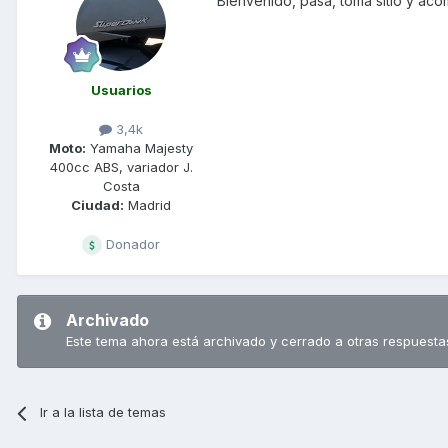
Bienvenido, pasa, toma sitio y ac
Usuarios
3,4k
Moto:
Yamaha Majesty
400cc ABS, variador J.
Costa
Ciudad:
Madrid
Donador
Archivado
Este tema ahora está archivado y cerrado a otras respuesta
Ir a la lista de temas