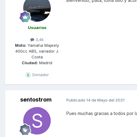
Bienvenido, pasa, toma sitio y ac
Usuarios
3,4k
Moto:
Yamaha Majesty
400cc ABS, variador J.
Costa
Ciudad:
Madrid
Donador
sentostrom
Publicado
14 de Mayo del 2021
Pues muchas gracias a todos por l