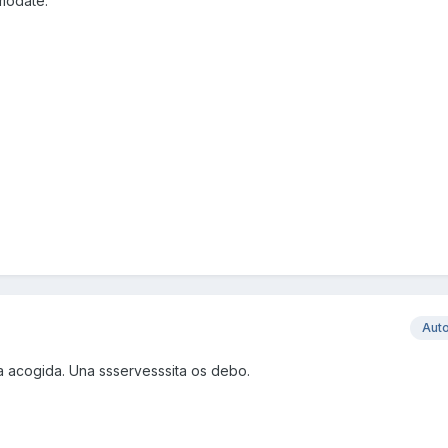
omódate.
Aut
a acogida. Una ssservesssita os debo.