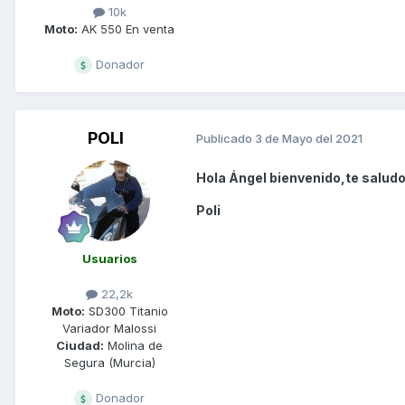
10k
Moto:
AK 550 En venta
Donador
POLI
Publicado
3 de Mayo del 2021
Hola Ángel bienvenido,te saludo
Poli
Usuarios
22,2k
Moto:
SD300 Titanio
Variador Malossi
Ciudad:
Molina de
Segura (Murcia)
Donador