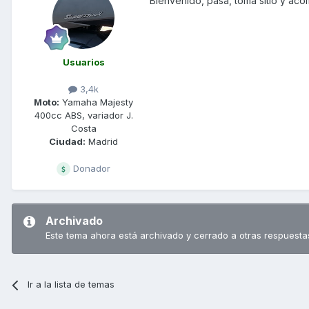
Bienvenido, pasa, toma sitio y ac
Usuarios
3,4k
Moto:
Yamaha Majesty
400cc ABS, variador J.
Costa
Ciudad:
Madrid
Donador
Archivado
Este tema ahora está archivado y cerrado a otras respuesta
Ir a la lista de temas